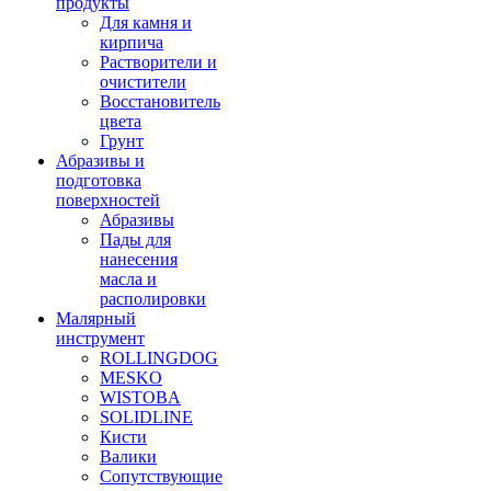
продукты
Для камня и
кирпича
Растворители и
очистители
Восстановитель
цвета
Грунт
Абразивы и
подготовка
поверхностей
Абразивы
Пады для
нанесения
масла и
располировки
Малярный
инструмент
ROLLINGDOG
MESKO
WISTOBA
SOLIDLINE
Кисти
Валики
Сопутствующие