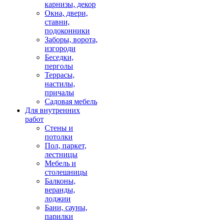
карнизы, декор
Окна, двери,
ставни,
подоконники
Заборы, ворота,
изгороди
Беседки,
перголы
Террасы,
настилы,
причалы
Садовая мебель
Для внутренних
работ
Стены и
потолки
Пол, паркет,
лестницы
Мебель и
столешницы
Балконы,
веранды,
лоджии
Бани, сауны,
парилки