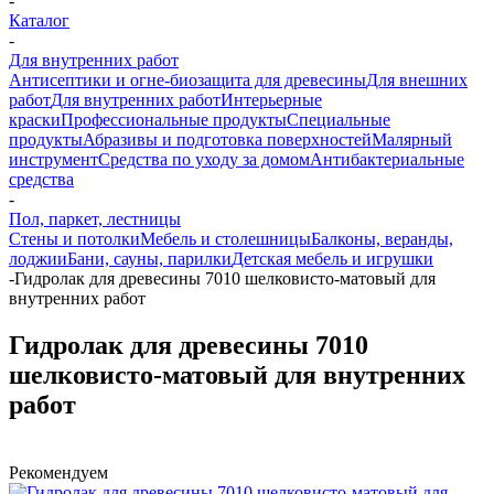
-
Каталог
-
Для внутренних работ
Антисептики и огне-биозащита для древесины
Для внешних
работ
Для внутренних работ
Интерьерные
краски
Профессиональные продукты
Специальные
продукты
Абразивы и подготовка поверхностей
Малярный
инструмент
Средства по уходу за домом
Антибактериальные
средства
-
Пол, паркет, лестницы
Стены и потолки
Мебель и столешницы
Балконы, веранды,
лоджии
Бани, сауны, парилки
Детская мебель и игрушки
-
Гидролак для древесины 7010 шелковисто-матовый для
внутренних работ
Гидролак для древесины 7010
шелковисто-матовый для внутренних
работ
Рекомендуем