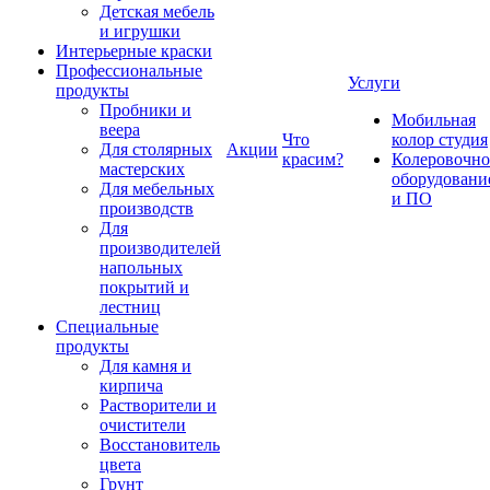
Детская мебель
и игрушки
Интерьерные краски
Профессиональные
Услуги
продукты
Пробники и
Мобильная
веера
Что
колор студия
Для столярных
Акции
красим?
Колеровочно
мастерских
оборудовани
Для мебельных
и ПО
производств
Для
производителей
напольных
покрытий и
лестниц
Специальные
продукты
Для камня и
кирпича
Растворители и
очистители
Восстановитель
цвета
Грунт