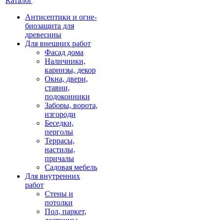
Каталог
Антисептики и огне-
биозащита для
древесины
Для внешних работ
Фасад дома
Наличники,
карнизы, декор
Окна, двери,
ставни,
подоконники
Заборы, ворота,
изгороди
Беседки,
перголы
Террасы,
настилы,
причалы
Садовая мебель
Для внутренних
работ
Стены и
потолки
Пол, паркет,