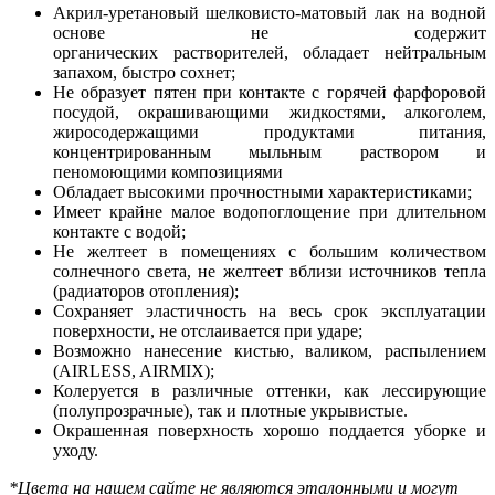
Акрил-уретановый шелковисто-матовый лак на водной
основе не содержит
органических растворителей, обладает нейтральным
запахом, быстро сохнет;
Не образует пятен при контакте с горячей фарфоровой
посудой, окрашивающими жидкостями, алкоголем,
жиросодержащими продуктами питания,
концентрированным мыльным раствором и
пеномоющими композициями
Обладает высокими прочностными характеристиками;
Имеет крайне малое водопоглощение при длительном
контакте с водой;
Не желтеет в помещениях с большим количеством
солнечного света, не желтеет вблизи источников тепла
(радиаторов отопления);
Сохраняет эластичность на весь срок эксплуатации
поверхности, не отслаивается при ударе;
Возможно нанесение кистью, валиком, распылением
(AIRLESS, AIRMIX);
Колеруется в различные оттенки, как лессирующие
(полупрозрачные), так и плотные укрывистые.
Окрашенная поверхность хорошо поддается уборке и
уходу.
*Цвета на нашем сайте не являются эталонными и могут