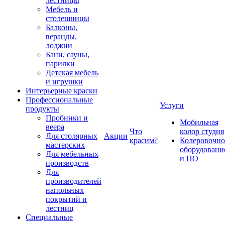
лестницы
Мебель и
столешницы
Балконы,
веранды,
лоджии
Бани, сауны,
парилки
Детская мебель
и игрушки
Интерьерные краски
Профессиональные
Услуги
продукты
Пробники и
Мобильная
веера
Что
колор студия
Для столярных
Акции
красим?
Колеровочно
мастерских
оборудовани
Для мебельных
и ПО
производств
Для
производителей
напольных
покрытий и
лестниц
Специальные