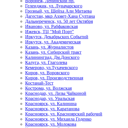
Воронеж, Ленинский пр.
Геленджик, ул. Луначарского
Грозный, ул. Шейха Али Митаева
Дагестан, мкр Ахмет-Хана Султана
Дальнереченск, ул. 50 лет Октября
Иваново, ул. Рабфаковская
Ижевск, ТЦ "Мой Порт"
Иркутск, Декабрьских Событий
Иркутск, ул. Академическая
Казань, ул. Журналистов
Казань, ул. Сибирский тракт
Калининград, Дм.Донского
Калуга, ул. Глаголева
Кемерово, ул.Тухачевского
Киров, ул. Воровского
Киров, ул. Производственная
Костанай-Тест
Кострома, ул. Волжская
Краснодар, ул. Лизы Чайкиной
Краснодар, ул. Уральская
Красноярск, ул. Калинина
Красноярск, ул. Каратанова
Красноярск, ул. Красноярский рабочий
Красноярск, ул. Михаила Годенко
Красноярск, ул. Молокова