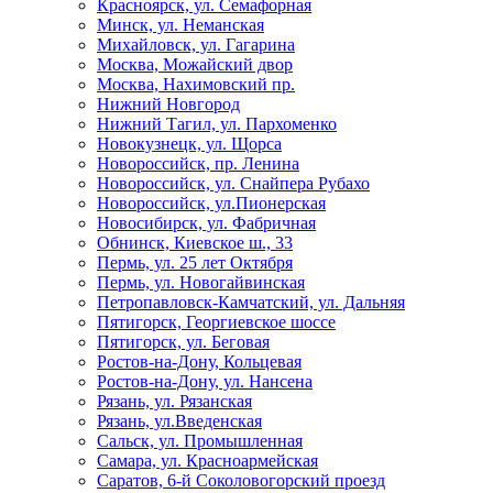
Красноярск, ул. Семафорная
Минск, ул. Неманская
Михайловск, ул. Гагарина
Москва, Можайский двор
Москва, Нахимовский пр.
Нижний Новгород
Нижний Тагил, ул. Пархоменко
Новокузнецк, ул. Щорса
Новороссийск, пр. Ленина
Новороссийск, ул. Снайпера Рубахо
Новороссийск, ул.Пионерская
Новосибирск, ул. Фабричная
Обнинск, Киевское ш., 33
Пермь, ул. 25 лет Октября
Пермь, ул. Новогайвинская
Петропавловск-Камчатский, ул. Дальняя
Пятигорск, Георгиевское шоссе
Пятигорск, ул. Беговая
Ростов-на-Дону, Кольцевая
Ростов-на-Дону, ул. Нансена
Рязань, ул. Рязанская
Рязань, ул.Введенская
Сальск, ул. Промышленная
Самара, ул. Красноармейская
Саратов, 6-й Соколовогорский проезд