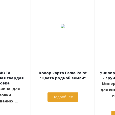
BIOFA
Колор карта Fama Paint
Универ
ная твердая
"Цвета родной земли"
- гру
товка
Минер
ачена для
для си
товки
п
Подробнее
анию ...