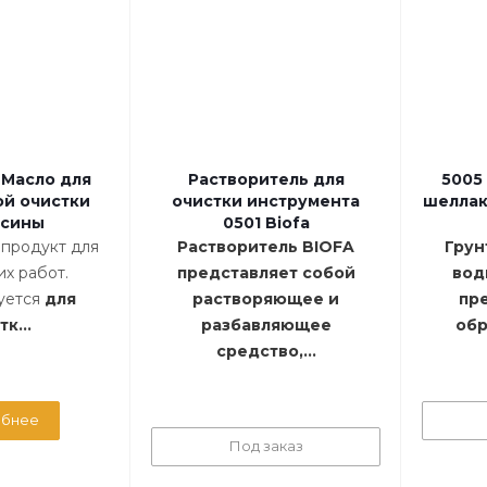
 Масло для
Растворитель для
5005
ой очистки
очистки инструмента
шеллак
есины
0501 Biofa
продукт для
Растворитель BIOFA
Грун
х работ.
представляет собой
вод
уется
для
растворяющее и
пр
к...
разбавляющее
обр
средство,...
бнее
Под заказ