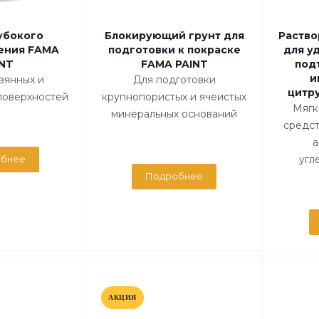
убокого
Блокирующий грунт для
Раство
ения FAMA
подготовки к покраске
для у
INT
FAMA PAINT
под
и
вянных и
Для подготовки
цитр
поверхностей
крупнопористых и ячеистых
Мягк
минеральных оснований
средст
а
бнее
угл
Подробнее
АКЦИЯ