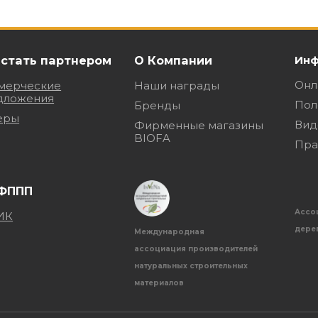
 стать партнером
О Компании
Инф
Онл
мерческие
Наши награды
дложения
Пол
Бренды
еры
Вид
Фирменные магазины
BIOFA
Пра
Ассо
дере
Международная
ассоциация производителей
натуральных строительных
материалов