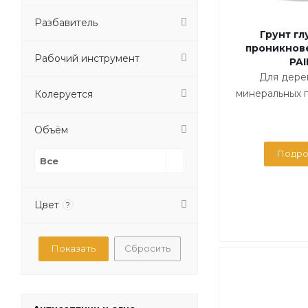
Разбавитель
Грунт гл
проникнов
Рабочий инструмент
PA
Для дере
минеральных 
Колеруется
Объём
Подро
Все
Цвет
?
Сбросить