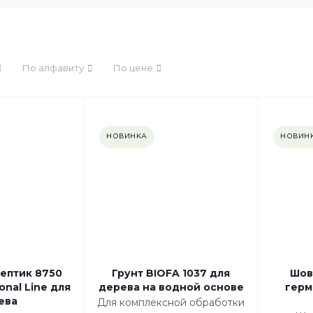
По алфавиту
По цене
НОВИНКА
НОВИН
ептик 8750
Грунт BIOFA 1037 для
Шов
onal Line для
дерева на водной основе
герм
ева
Для комплексной обработки