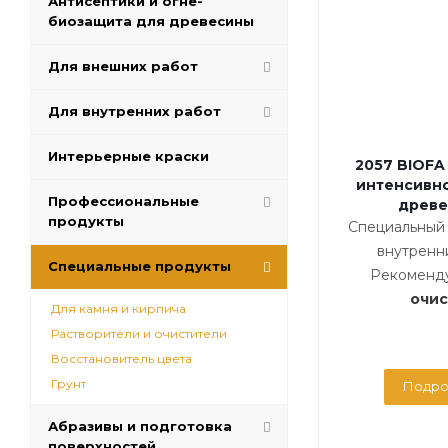
Антисептики и огне-
биозащита для древесины
Для внешних работ
Для внутренних работ
Интерьерные краски
2057 BIOFA
интенсивн
Профессиональные
древ
продукты
Специальный 
внутренни
Специальные продукты
Рекоменд
очист
Для камня и кирпича
Растворители и очистители
Восстановитель цвета
Грунт
Подро
Абразивы и подготовка
поверхностей