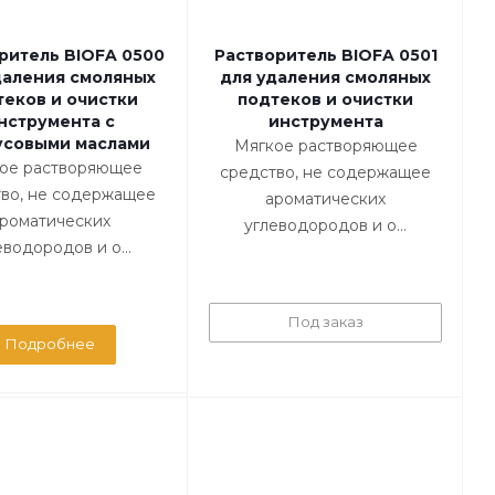
ритель BIOFA 0500
Растворитель BIOFA 0501
даления смоляных
для удаления смоляных
теков и очистки
подтеков и очистки
нструмента с
инструмента
усовыми маслами
Мягкое растворяющее
ое растворяющее
средство, не содержащее
во, не содержащее
ароматических
роматических
углеводородов и о...
еводородов и о...
Под заказ
Подробнее