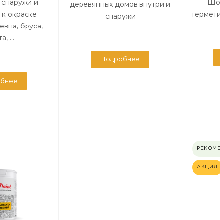
 снаружи и
Шо
деревянных домов внутри и
 к окраске
гермет
снаружи
евна, бруса,
, ...
Подробнее
бнее
РЕКОМ
АКЦИЯ