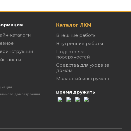
ормация
Каталог ЛКМ
айн-каталоги
Внешние работы
езное
Внутренние работы
еоинструкции
Подготовка
поверхностей
йс-листы
Средства для ухода за
домом
Малярный инструмент
циация
Время дружить
вянного домостроения