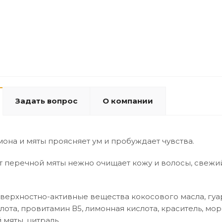
Задать вопрос
О компании
она и мяты проясняет ум и пробуждает чувства.
т перечной мяты нежно очищает кожу и волосы, свежи
оверхностно-активные вещества кокосового масла, гуар
ота, провитамин В5, лимонная кислота, краситель, мор
мяты, цитраль.