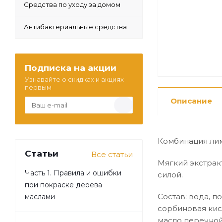
Средства по уходу за домом
Антибактериальные средства
Подписка на акции
Узнавайте о скидках и акциях
первым
Описание
Комбинация лим
Статьи
Все статьи
Мягкий экстрак
Часть 1. Правила и ошибки
силой.
при покраске дерева
Состав: вода, п
маслами
сорбиновая кисл
масло перечной 