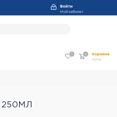
Войти
Мой кабинет
Корзина
0
0
пуста
 250МЛ