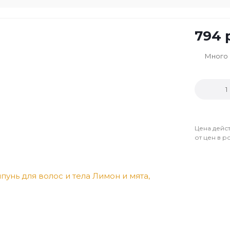
794
р
Много
Цена дейст
от цен в р