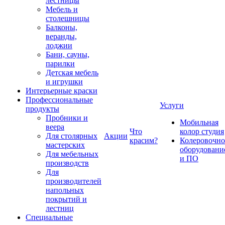
лестницы
Мебель и
столешницы
Балконы,
веранды,
лоджии
Бани, сауны,
парилки
Детская мебель
и игрушки
Интерьерные краски
Профессиональные
Услуги
продукты
Пробники и
Мобильная
веера
Что
колор студия
Для столярных
Акции
красим?
Колеровочно
мастерских
оборудовани
Для мебельных
и ПО
производств
Для
производителей
напольных
покрытий и
лестниц
Специальные