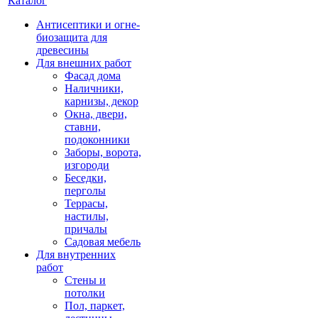
Каталог
Антисептики и огне-
биозащита для
древесины
Для внешних работ
Фасад дома
Наличники,
карнизы, декор
Окна, двери,
ставни,
подоконники
Заборы, ворота,
изгороди
Беседки,
перголы
Террасы,
настилы,
причалы
Садовая мебель
Для внутренних
работ
Стены и
потолки
Пол, паркет,