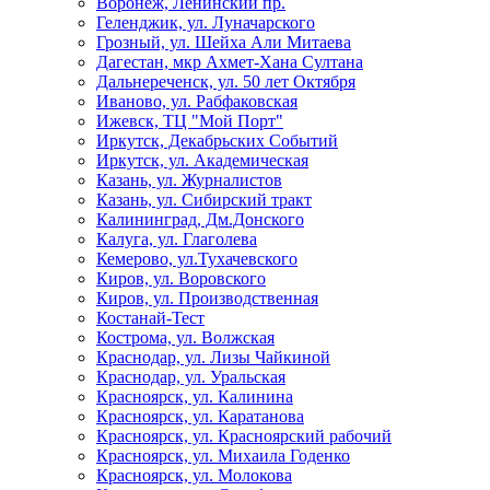
Воронеж, Ленинский пр.
Геленджик, ул. Луначарского
Грозный, ул. Шейха Али Митаева
Дагестан, мкр Ахмет-Хана Султана
Дальнереченск, ул. 50 лет Октября
Иваново, ул. Рабфаковская
Ижевск, ТЦ "Мой Порт"
Иркутск, Декабрьских Событий
Иркутск, ул. Академическая
Казань, ул. Журналистов
Казань, ул. Сибирский тракт
Калининград, Дм.Донского
Калуга, ул. Глаголева
Кемерово, ул.Тухачевского
Киров, ул. Воровского
Киров, ул. Производственная
Костанай-Тест
Кострома, ул. Волжская
Краснодар, ул. Лизы Чайкиной
Краснодар, ул. Уральская
Красноярск, ул. Калинина
Красноярск, ул. Каратанова
Красноярск, ул. Красноярский рабочий
Красноярск, ул. Михаила Годенко
Красноярск, ул. Молокова