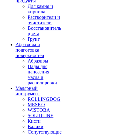
продукты
Для камня и
кирпича
Растворители и
очистители
Восстановитель
цвета
Грунт
Абразивы и
подготовка
поверхностей
Абразивы
Пады для
нанесения
масла и
располировки
Малярный
инструмент
ROLLINGDOG
MESKO
WISTOBA
SOLIDLINE
Кисти
Валики
Сопутствующие