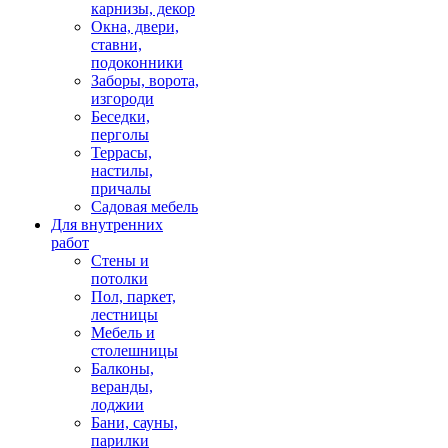
карнизы, декор
Окна, двери,
ставни,
подоконники
Заборы, ворота,
изгороди
Беседки,
перголы
Террасы,
настилы,
причалы
Садовая мебель
Для внутренних
работ
Стены и
потолки
Пол, паркет,
лестницы
Мебель и
столешницы
Балконы,
веранды,
лоджии
Бани, сауны,
парилки