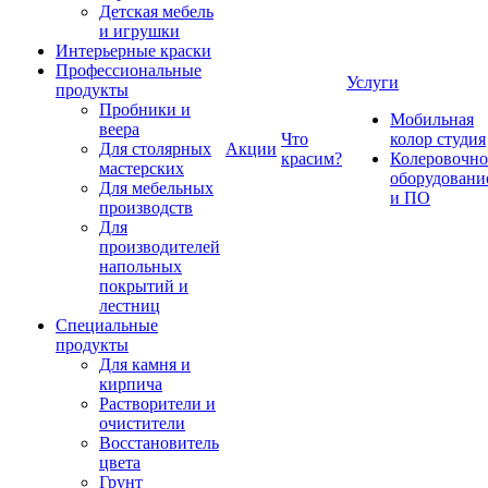
Детская мебель
и игрушки
Интерьерные краски
Профессиональные
Услуги
продукты
Пробники и
Мобильная
веера
Что
колор студия
Для столярных
Акции
красим?
Колеровочно
мастерских
оборудовани
Для мебельных
и ПО
производств
Для
производителей
напольных
покрытий и
лестниц
Специальные
продукты
Для камня и
кирпича
Растворители и
очистители
Восстановитель
цвета
Грунт