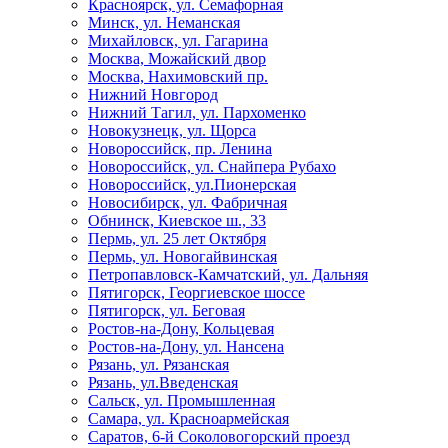
Красноярск, ул. Семафорная
Минск, ул. Неманская
Михайловск, ул. Гагарина
Москва, Можайский двор
Москва, Нахимовский пр.
Нижний Новгород
Нижний Тагил, ул. Пархоменко
Новокузнецк, ул. Щорса
Новороссийск, пр. Ленина
Новороссийск, ул. Снайпера Рубахо
Новороссийск, ул.Пионерская
Новосибирск, ул. Фабричная
Обнинск, Киевское ш., 33
Пермь, ул. 25 лет Октября
Пермь, ул. Новогайвинская
Петропавловск-Камчатский, ул. Дальняя
Пятигорск, Георгиевское шоссе
Пятигорск, ул. Беговая
Ростов-на-Дону, Кольцевая
Ростов-на-Дону, ул. Нансена
Рязань, ул. Рязанская
Рязань, ул.Введенская
Сальск, ул. Промышленная
Самара, ул. Красноармейская
Саратов, 6-й Соколовогорский проезд