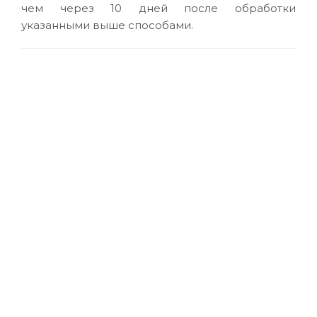
чем через 10 дней после обработки
указанными выше способами.
Абразивный круг на бумажной основе GOLD
на липучке P80 P100 P120 P180 P220 P240
Mirka