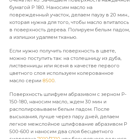
бумагой Р 180. Наносим масло на
поврежденный участок, делаем паузу в 20 мин.,
которая нужна для того, чтобы масло впиталось
в поверхность дерева. Полируем белым падом,
а излишки удаляем тканью.
Если нужно получить поверхность в цвете,
можно поступить так: на столешницу из дуба,
лиственницы или ясеня в качестве первого
цветного слоя используем колерованное
масло серии
8500
.
Поверхность шлифуем абразивом с зерном Р-
150-180, наносим масло, ждем 30 мин и
располировываем белым падом. После
высыхания, лучше через пару дней, делаем
легкое межслойное шлифование абразивом Р
500-600 и наносим два слоя бесцветного
гидролака
7010
/
7210
или бесцветного водного