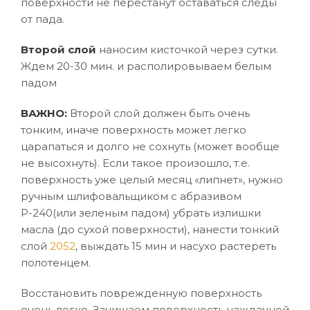
поверхности не перестанут оставаться следы
от пада.
Второй слой
наносим кисточкой через сутки.
Ждем 20-30 мин. и располировываем белым
падом
ВАЖНО:
Второй слой должен быть очень
тонким, иначе поверхность может легко
царапаться и долго не сохнуть (может вообще
не высохнуть). Если такое произошло, т.е.
поверхность уже целый месяц «липнет», нужно
ручным шлифовальщиком с абразивом
Р-240(или зеленым падом) убрать излишки
масла (до сухой поверхности), нанести тонкий
слой
2052
, выждать 15 мин и насухо растереть
полотенцем.
Восстановить поврежденную поверхность
очень легко. Зачищаем поверхность наждачной