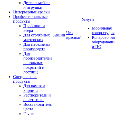
Детская мебель
и игрушки
Интерьерные краски
Профессиональные
Услуги
продукты
Пробники и
Мобильная
веера
Что
колор студия
Для столярных
Акции
красим?
Колеровочно
мастерских
оборудовани
Для мебельных
и ПО
производств
Для
производителей
напольных
покрытий и
лестниц
Специальные
продукты
Для камня и
кирпича
Растворители и
очистители
Восстановитель
цвета
Грунт