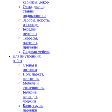
карнизы, декор
Окна, двери,
ставни,
подоконники
Заборы, ворота,
изгороди
Беседки,
перголы
Террасы,
настилы,
причалы
Садовая мебель
Для внутренних
работ
Стены и
потолки
Пол, паркет,
лестницы
Мебель и
столешницы
Балконы,
веранды,
лоджии
Бани, сауны,
парилки