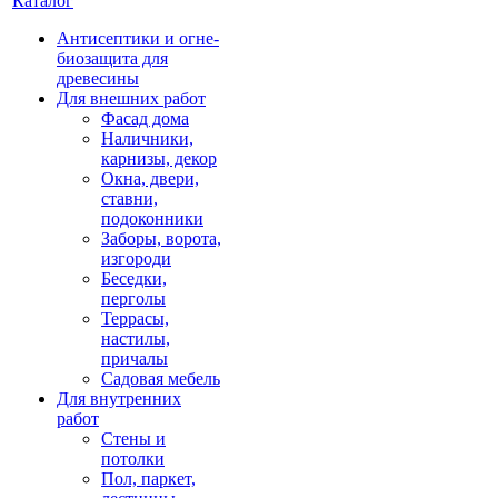
Каталог
Антисептики и огне-
биозащита для
древесины
Для внешних работ
Фасад дома
Наличники,
карнизы, декор
Окна, двери,
ставни,
подоконники
Заборы, ворота,
изгороди
Беседки,
перголы
Террасы,
настилы,
причалы
Садовая мебель
Для внутренних
работ
Стены и
потолки
Пол, паркет,