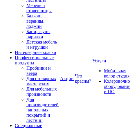
лестницы
Мебель и
столешницы
Балконы,
веранды,
лоджии
Бани, сауны,
парилки
Детская мебель
и игрушки
Интерьерные краски
Профессиональные
Услуги
продукты
Пробники и
Мобильная
веера
Что
колор студия
Для столярных
Акции
красим?
Колеровочно
мастерских
оборудовани
Для мебельных
и ПО
производств
Для
производителей
напольных
покрытий и
лестниц
Специальные