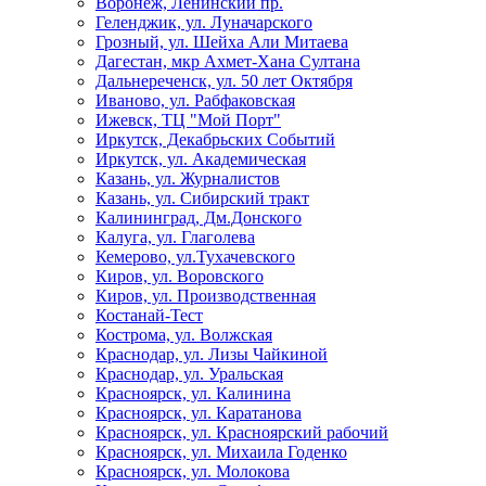
Воронеж, Ленинский пр.
Геленджик, ул. Луначарского
Грозный, ул. Шейха Али Митаева
Дагестан, мкр Ахмет-Хана Султана
Дальнереченск, ул. 50 лет Октября
Иваново, ул. Рабфаковская
Ижевск, ТЦ "Мой Порт"
Иркутск, Декабрьских Событий
Иркутск, ул. Академическая
Казань, ул. Журналистов
Казань, ул. Сибирский тракт
Калининград, Дм.Донского
Калуга, ул. Глаголева
Кемерово, ул.Тухачевского
Киров, ул. Воровского
Киров, ул. Производственная
Костанай-Тест
Кострома, ул. Волжская
Краснодар, ул. Лизы Чайкиной
Краснодар, ул. Уральская
Красноярск, ул. Калинина
Красноярск, ул. Каратанова
Красноярск, ул. Красноярский рабочий
Красноярск, ул. Михаила Годенко
Красноярск, ул. Молокова