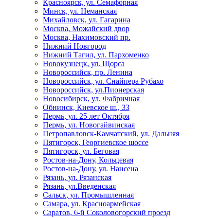
Красноярск, ул. Семафорная
Минск, ул. Неманская
Михайловск, ул. Гагарина
Москва, Можайский двор
Москва, Нахимовский пр.
Нижний Новгород
Нижний Тагил, ул. Пархоменко
Новокузнецк, ул. Щорса
Новороссийск, пр. Ленина
Новороссийск, ул. Снайпера Рубахо
Новороссийск, ул.Пионерская
Новосибирск, ул. Фабричная
Обнинск, Киевское ш., 33
Пермь, ул. 25 лет Октября
Пермь, ул. Новогайвинская
Петропавловск-Камчатский, ул. Дальняя
Пятигорск, Георгиевское шоссе
Пятигорск, ул. Беговая
Ростов-на-Дону, Кольцевая
Ростов-на-Дону, ул. Нансена
Рязань, ул. Рязанская
Рязань, ул.Введенская
Сальск, ул. Промышленная
Самара, ул. Красноармейская
Саратов, 6-й Соколовогорский проезд