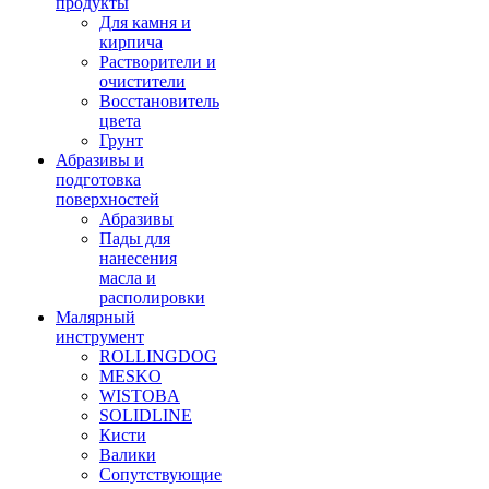
продукты
Для камня и
кирпича
Растворители и
очистители
Восстановитель
цвета
Грунт
Абразивы и
подготовка
поверхностей
Абразивы
Пады для
нанесения
масла и
располировки
Малярный
инструмент
ROLLINGDOG
MESKO
WISTOBA
SOLIDLINE
Кисти
Валики
Сопутствующие